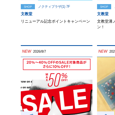
ノクティプラザ(1) 7F
SHOP
SHOP
文教堂
文教堂
リニューアル記念ポイントキャンペーン
文教堂溝
ン！
NEW
NEW
2026/8/7
202