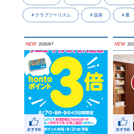
＃クラブツーリズム
＃温泉
＃夏
NEW
NEW
2026/8/7
202