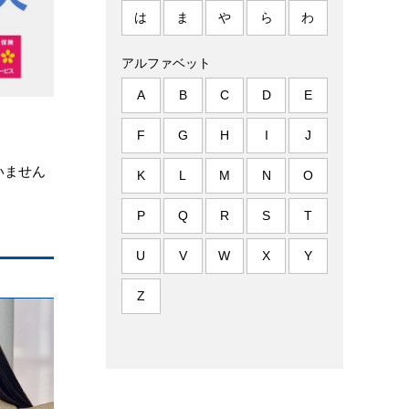
は
ま
や
ら
わ
アルファベット
A
B
C
D
E
F
G
H
I
J
いません
K
L
M
N
O
P
Q
R
S
T
U
V
W
X
Y
Z