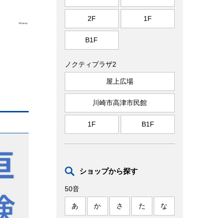
2F
1F
B1F
ノクティプラザ2
屋上広場
川崎市高津市民館
1F
B1F
ショップから探す
50音
あ
か
さ
た
な