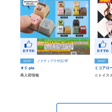
ノクティプラザ(1) 5F
SHOP
SHOP
＃Ｃ-pla
ミコアロ
再入荷情報
☆トイス