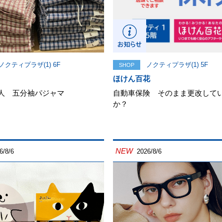
ノクティプラザ(1) 6F
ノクティプラザ(1) 5F
SHOP
ほけん百花
婦人 五分袖パジャマ
自動車保険 そのまま更改して
か？
NEW
6/8/6
2026/8/6