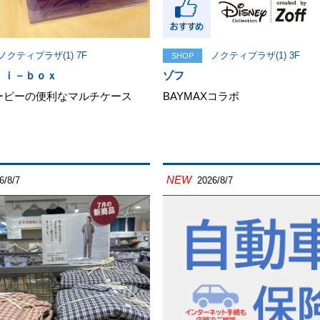
ノクティプラザ(1) 7F
ノクティプラザ(1) 3F
SHOP
 ｉ－ｂｏｘ
ゾフ
ーピーの便利なマルチケース
BAYMAXコラボ
NEW
6/8/7
2026/8/7