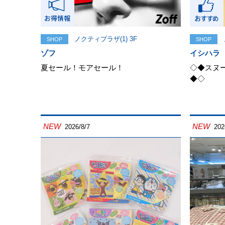
ノクティプラザ(1) 3F
SHOP
SHOP
ゾフ
イシハラ
夏セール！モアセール！
◇◆スヌ
◆◇
NEW
NEW
2026/8/7
202