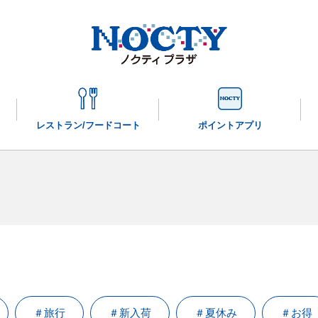
レストラン/
フードコート
ポイントアプリ
＃旅行
＃新入荷
＃夏休み
＃お得