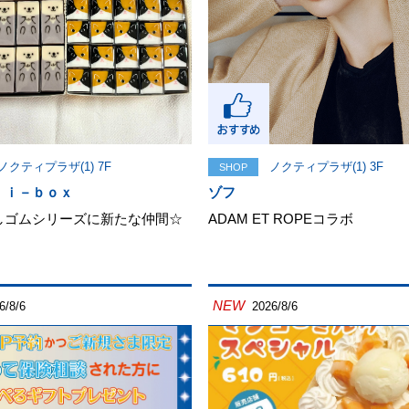
ノクティプラザ(1) 7F
ノクティプラザ(1) 3F
SHOP
 ｉ－ｂｏｘ
ゾフ
しゴムシリーズに新たな仲間☆
ADAM ET ROPEコラボ
NEW
6/8/6
2026/8/6