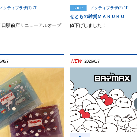
ノクティプラザ(1) 7F
ノクティプラザ(2) 1F
SHOP
せともの雑貨ＭＡＲＵＫＯ
ノ口駅前店リニューアルオープ
値下げしました！
NEW
6/8/7
2026/8/7