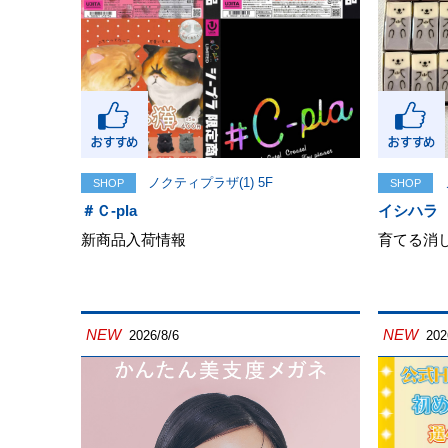
ノクティプラザ(1) 5F
SHOP
SHOP
＃Ｃ-pla
イシハラ
新商品入荷情報
育てる消
NEW
NEW
2026/8/6
202