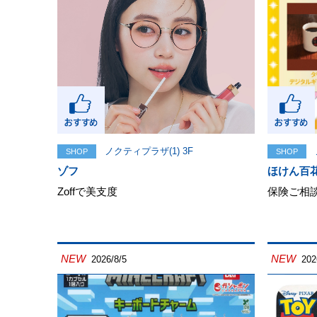
ノクティプラザ(1) 3F
SHOP
SHOP
ゾフ
ほけん百
Zoffで美支度
保険ご相
NEW
NEW
2026/8/5
202