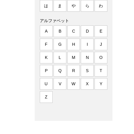
は
ま
や
ら
わ
アルファベット
A
B
C
D
E
F
G
H
I
J
K
L
M
N
O
P
Q
R
S
T
U
V
W
X
Y
Z