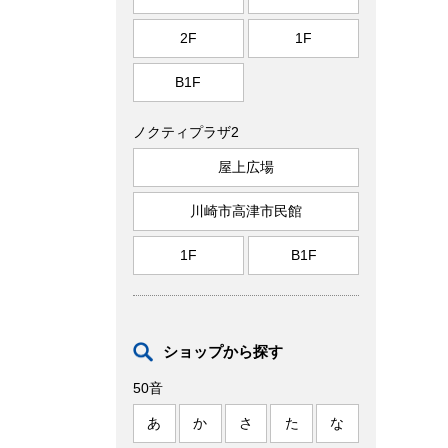
2F
1F
B1F
ノクティプラザ2
屋上広場
川崎市高津市民館
1F
B1F
ショップから探す
50音
あ
か
さ
た
な