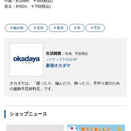
中細：約169m、￥550(税込)
並太：約42m、￥700(税込)
＃編み物
＃毛糸
＃夏糸
＃糸
＃手芸
生活雑貨
／生地、手芸用品
ノクティプラザ(1) 5F
新宿オカダヤ
オカダヤは、「縫ったり、編んだり、飾ったり。手作り派のため
の服飾手芸材料店」です。
ショップニュース