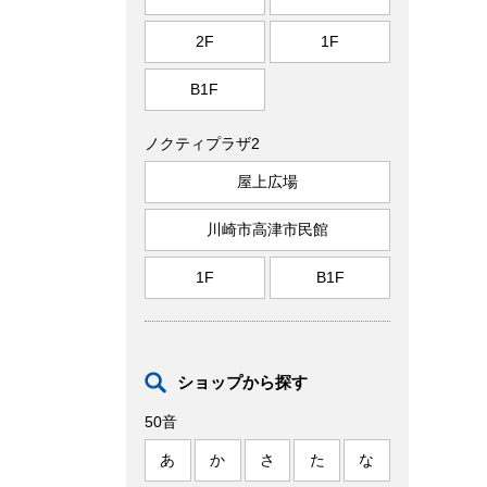
2F
1F
B1F
ノクティプラザ2
屋上広場
川崎市高津市民館
1F
B1F
ショップから探す
50音
あ
か
さ
た
な