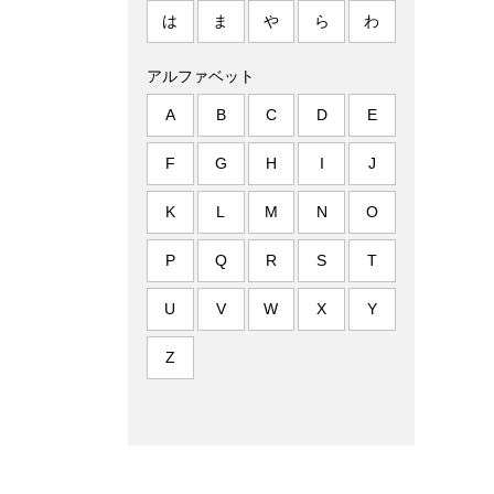
は
ま
や
ら
わ
アルファベット
A
B
C
D
E
F
G
H
I
J
K
L
M
N
O
P
Q
R
S
T
U
V
W
X
Y
Z