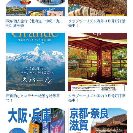
秋冬個人旅行【北海道・沖縄・九
クラブツーリズム海外９月号好評販
州】新発売
売中！
圧倒的なヒマラヤの絶景を特等席
クラブツーリズム国内９月号好評販
で！
売中！