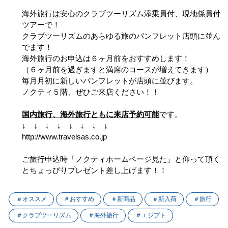
海外旅行は安心のクラブツーリズム添乗員付、現地係員付
ツアーで！
クラブツーリズムのあらゆる旅のパンフレット店頭に並ん
でます！
海外旅行のお申込は６ヶ月前をおすすめします！
（６ヶ月前を過ぎますと満席のコースが増えてきます）
毎月月初に新しいパンフレットが店頭に並びます。
ノクティ５階、ぜひご来店ください！！
国内旅行、海外旅行ともに来店予約可能
です。
↓ ↓ ↓ ↓ ↓ ↓ ↓ ↓
http://www.travelsas.co.jp
ご旅行申込時「ノクティホームページ見た」と仰って頂く
とちょっぴりプレゼント差し上げます！！
＃オススメ
＃おすすめ
＃新商品
＃新入荷
＃旅行
＃クラブツーリズム
＃海外旅行
＃エジプト