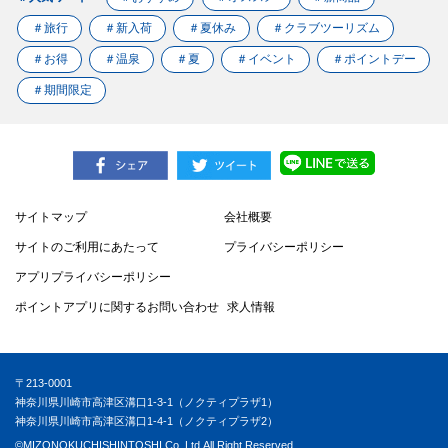
＃旅行
＃新入荷
＃夏休み
＃クラブツーリズム
＃お得
＃温泉
＃夏
＃イベント
＃ポイントデー
＃期間限定
サイトマップ
会社概要
サイトのご利用にあたって
プライバシーポリシー
アプリプライバシーポリシー
ポイントアプリに関するお問い合わせ
求人情報
〒213-0001
神奈川県川崎市高津区溝口1-3-1（ノクティプラザ1）
神奈川県川崎市高津区溝口1-4-1（ノクティプラザ2）
©MIZONOKUCHISHINTOSHI.Co.,Ltd.All Right Reserved.