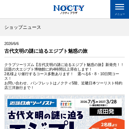
メニュー
ショップニュース
2026/6/6
古代文明の謎に迫るエジプト魅惑の旅
クラブツーリズム【古代文明の謎に迫るエジプト魅惑の旅】新発売！！
話題の大エジプト博物館に約4時間以上滞在します！
2名様より催行するコース多数あります！ 選べる6・8・10日間コー
ス！
お問い合わせ、パンフレットはノクティ5階、近畿日本ツーリスト特約
店三洋旅行まで！