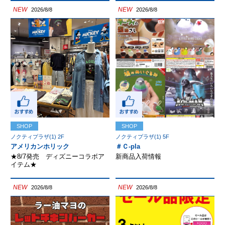
NEW
NEW
2026/8/8
2026/8/8
SHOP
SHOP
ノクティプラザ(1) 2F
ノクティプラザ(1) 5F
アメリカンホリック
＃Ｃ-pla
★8/7発売 ディズニーコラボア
新商品入荷情報
イテム★
NEW
NEW
2026/8/8
2026/8/8