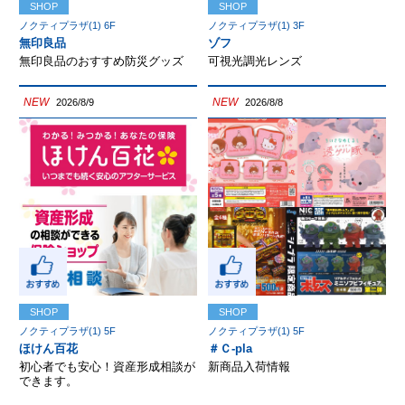
SHOP
SHOP
ノクティプラザ(1) 6F
ノクティプラザ(1) 3F
無印良品
ゾフ
無印良品のおすすめ防災グッズ
可視光調光レンズ
NEW
NEW
2026/8/9
2026/8/8
SHOP
SHOP
ノクティプラザ(1) 5F
ノクティプラザ(1) 5F
ほけん百花
＃Ｃ-pla
初心者でも安心！資産形成相談が
新商品入荷情報
できます。