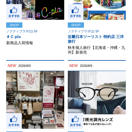
SHOP
SHOP
ノクティプラザ(1) 5F
ノクティプラザ(1) 5F
＃Ｃ-pla
近畿日本ツーリスト 特約店 三洋
旅行
新商品入荷情報
秋冬個人旅行【北海道・沖縄・九
州】新発売
NEW
NEW
2026/8/9
2026/8/9