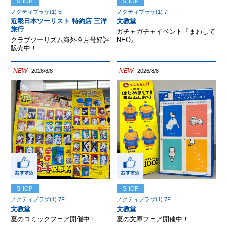
SHOP
SHOP
ノクティプラザ(1) 5F
ノクティプラザ(1) 7F
近畿日本ツーリスト 特約店 三洋
文教堂
旅行
ガチャガチャイベント『まわして
クラブツーリズム海外９月号好評
NEO』
販売中！
NEW
NEW
2026/8/8
2026/8/8
SHOP
SHOP
ノクティプラザ(1) 7F
ノクティプラザ(1) 7F
文教堂
文教堂
夏のコミックフェア開催中！
夏の文庫フェア開催中！