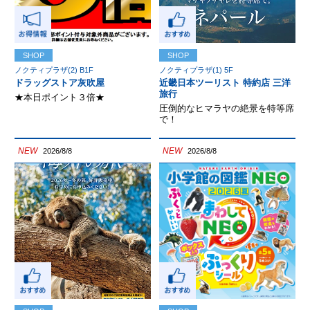
SHOP
SHOP
ノクティプラザ(2) B1F
ノクティプラザ(1) 5F
ドラッグストア灰吹屋
近畿日本ツーリスト 特約店 三洋
旅行
★本日ポイント３倍★
圧倒的なヒマラヤの絶景を特等席
で！
NEW
NEW
2026/8/8
2026/8/8