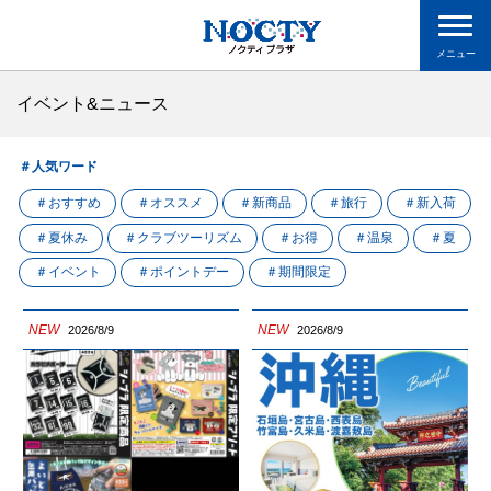
メニュー
イベント&ニュース
＃人気ワード
＃おすすめ
＃オススメ
＃新商品
＃旅行
＃新入荷
＃夏休み
＃クラブツーリズム
＃お得
＃温泉
＃夏
＃イベント
＃ポイントデー
＃期間限定
NEW
NEW
2026/8/9
2026/8/9