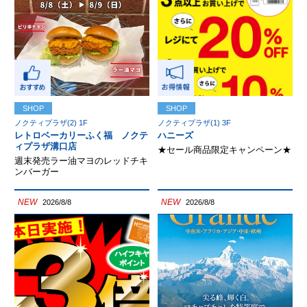
SHOP
SHOP
ノクティプラザ(2) 1F
ノクティプラザ(1) 3F
レトロベーカリーふく福 ノクテ
ハニーズ
ィプラザ溝口店
★セール商品限定キャンペーン★
週末発売ラー油マヨのレッドチキ
ンバーガー
NEW
NEW
2026/8/8
2026/8/8