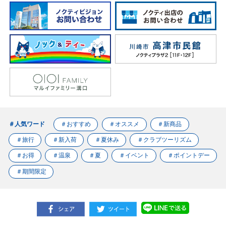
＃人気ワード
＃おすすめ
＃オススメ
＃新商品
＃旅行
＃新入荷
＃夏休み
＃クラブツーリズム
＃お得
＃温泉
＃夏
＃イベント
＃ポイントデー
＃期間限定