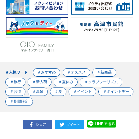
＃人気ワード
＃おすすめ
＃オススメ
＃新商品
＃旅行
＃新入荷
＃夏休み
＃クラブツーリズム
＃お得
＃温泉
＃夏
＃イベント
＃ポイントデー
＃期間限定