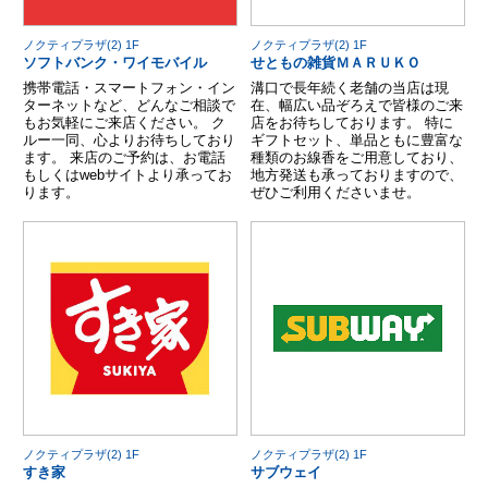
ノクティプラザ(2) 1F
ノクティプラザ(2) 1F
ソフトバンク・ワイモバイル
せともの雑貨ＭＡＲＵＫＯ
携帯電話・スマートフォン・イン
溝口で長年続く老舗の当店は現
ターネットなど、どんなご相談で
在、幅広い品ぞろえで皆様のご来
もお気軽にご来店ください。 ク
店をお待ちしております。 特に
ルー一同、心よりお待ちしており
ギフトセット、単品ともに豊富な
ます。 来店のご予約は、お電話
種類のお線香をご用意しており、
もしくはwebサイトより承ってお
地方発送も承っておりますので、
ります。
ぜひご利用くださいませ。
ノクティプラザ(2) 1F
ノクティプラザ(2) 1F
すき家
サブウェイ