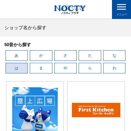
メニュー
ショップ名から探す
50音から探す
あ
か
さ
た
な
は
ま
や
ら
わ