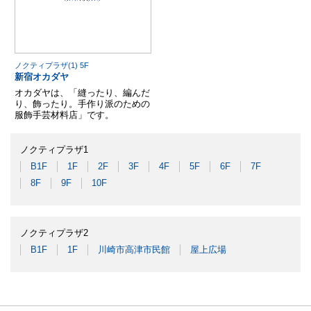
ノクティプラザ(1) 5F
新宿オカダヤ
オカダヤは、「縫ったり、編んだ
り、飾ったり。手作り派のための
服飾手芸材料店」です。
ノクティプラザ1
B1F
1F
2F
3F
4F
5F
6F
7F
8F
9F
10F
ノクティプラザ2
B1F
1F
川崎市高津市民館
屋上広場