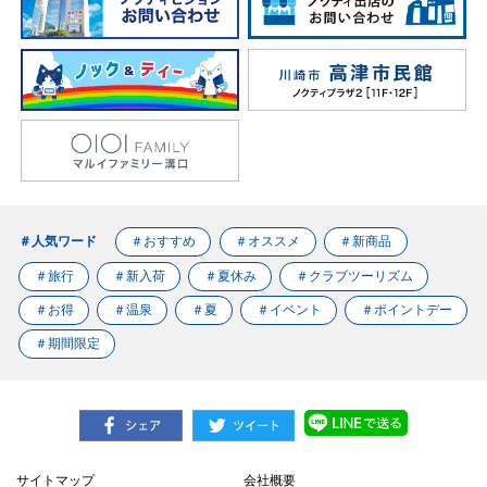
＃人気ワード
＃おすすめ
＃オススメ
＃新商品
＃旅行
＃新入荷
＃夏休み
＃クラブツーリズム
＃お得
＃温泉
＃夏
＃イベント
＃ポイントデー
＃期間限定
サイトマップ
会社概要