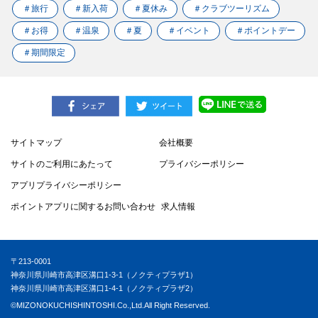
＃旅行
＃新入荷
＃夏休み
＃クラブツーリズム
＃お得
＃温泉
＃夏
＃イベント
＃ポイントデー
＃期間限定
サイトマップ
会社概要
サイトのご利用にあたって
プライバシーポリシー
アプリプライバシーポリシー
ポイントアプリに関するお問い合わせ
求人情報
〒213-0001
神奈川県川崎市高津区溝口1-3-1（ノクティプラザ1）
神奈川県川崎市高津区溝口1-4-1（ノクティプラザ2）
©MIZONOKUCHISHINTOSHI.Co.,Ltd.All Right Reserved.