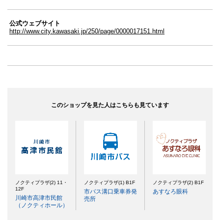
公式ウェブサイト
http://www.city.kawasaki.jp/250/page/0000017151.html
このショップを見た人はこちらも見ています
ノクティプラザ(2) 11・
ノクティプラザ(1) B1F
ノクティプラザ(2) B1F
12F
市バス溝口乗車券発
あすなろ眼科
川崎市高津市民館
売所
（ノクティホール）