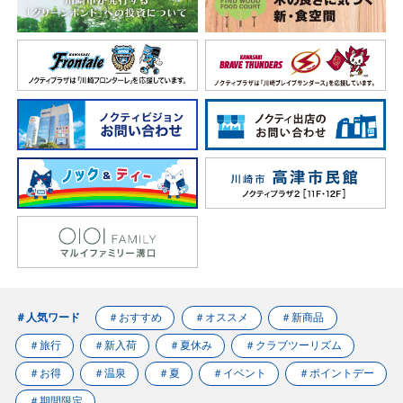
＃人気ワード
＃おすすめ
＃オススメ
＃新商品
＃旅行
＃新入荷
＃夏休み
＃クラブツーリズム
＃お得
＃温泉
＃夏
＃イベント
＃ポイントデー
＃期間限定