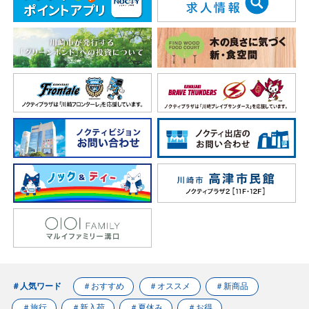
＃人気ワード
＃おすすめ
＃オススメ
＃新商品
＃旅行
＃新入荷
＃夏休み
＃お得