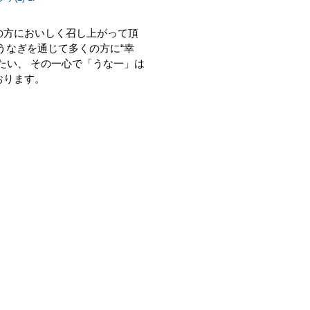
の方においしく召し上がって頂
うなぎを通じて多くの方に“幸
たい、 その一心で「うな一」は
おります。