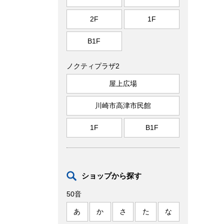
2F
1F
B1F
ノクティプラザ2
屋上広場
川崎市高津市民館
1F
B1F
ショップから探す
50音
あ
か
さ
た
な