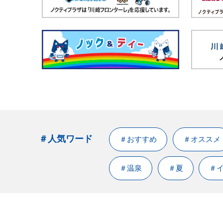
＃人気ワード
＃おすすめ
＃オススメ
＃温泉
＃夏
＃