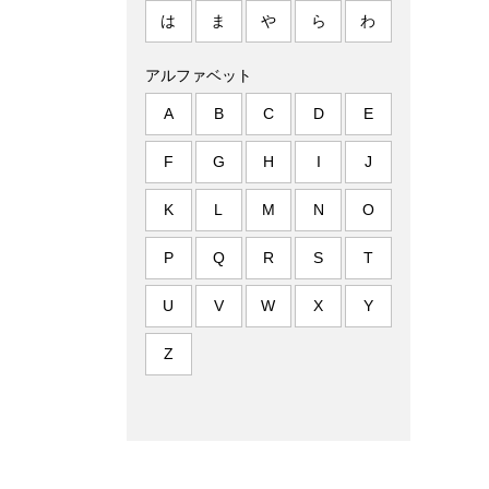
は
ま
や
ら
わ
アルファベット
A
B
C
D
E
F
G
H
I
J
K
L
M
N
O
P
Q
R
S
T
U
V
W
X
Y
Z