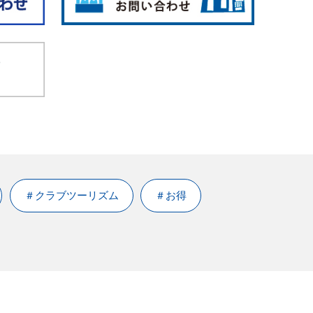
＃クラブツーリズム
＃お得