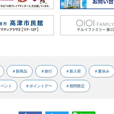
＃新商品
＃旅行
＃新入荷
＃夏休み
イベント
＃ポイントデー
＃期間限定