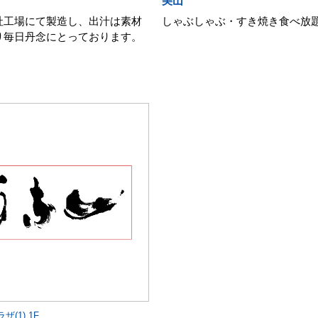
美山
社工場にて製造し、出汁は素材
しゃぶしゃぶ・すき焼き食べ放
り毎日丹念にとっております。
(1) 1F